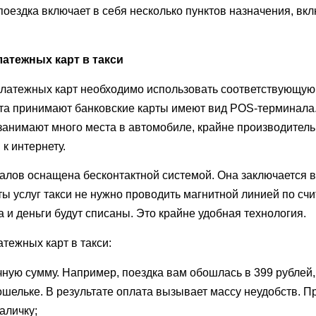
 поездка включает в себя несколько пунктов назначения, в
атежных карт в такси
атежных карт необходимо использовать соответствующую К
ета принимают банковские карты имеют вид POS-терминала
занимают много места в автомобиле, крайне производител
к интернету.
лов оснащена бесконтактной системой. Она заключается в 
ты услуг такси не нужно проводить магнитной линией по сч
 и деньги будут списаны. Это крайне удобная технология.
тежных карт в такси:
чную сумму. Например, поездка вам обошлась в 399 рублей, 
кошельке. В результате оплата вызывает массу неудобств.
аличку;