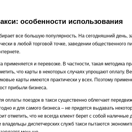
акси: особенности использования
ирает все большую популярность. На сегодняшний день, за
ически в любой торговой точке, заведении общественного п
нтернете.
 применяется и перевозке. В частности, такая методика пра
тметить, что карты в некоторых случаях упрощают оплату. В
тиковые карты имеются практически у всех. Поэтому примен
ост прибыли бизнеса.
я оплаты поездок в такси существенно облегчает передви
ыгодно и для самого бизнеса – не придется выдавать некот
тоит отметить, что не всегда клиент берет с собой наличные
е владельцы диспетчерских служб такси пытаются экономить
и заплатят меньше.