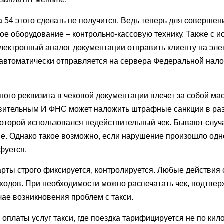
 54 этого сделать не получится. Ведь теперь для соверше
ое оборудование – контрольно-кассовую технику. Также с 
 электронный аналог документации отправить клиенту на эл
 автоматически отправляется на сервера Федеральной нал
ного реквизита в чековой документации влечет за собой ма
ствительным И ФНС может наложить штрафные санкции в ра
которой использовался недействительный чек. Бывают случ
е. Однако такое возможно, если нарушение произошло од
фуется.
рты строго фиксируется, контролируется. Любые действия
сходов. При необходимости можно распечатать чек, подтв
учае возникновения проблем с такси.
оплаты услуг такси, где поездка тарифицируется не по кил