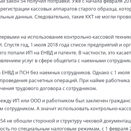
ый закон 54 получил поправки. Уже с начала февраля 20
регистрации кассовых аппаратов старого образца, кот
льных данных. Следовательно, такие ККТ не могли пров
 первыми на использование контрольно-кассовой техни
 Спустя год, 1 июля 2018 года список предприятий и о
го попали ИП на ЕНВД и патенте. В частности, это касает
тавлением услуг в сфере общепита с наемными сотрудник
 ЕНВД и ПСН без наемных сотрудников. Однако с 1 июля
 проведения расчетных операций. При найме работника
чения трудового договора с сотрудником.
 между ИП или ООО и работником был заключен гражданс
м сотрудником. А значит использовать контрольно-кассо
54 не обошли стороной и структуру чековой документац
сть по специальным налоговым режимам, с 1 февраля 2