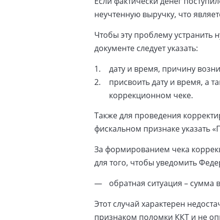
Если фактически денег поступи
неучтенную выручку, что являе
Чтобы эту проблему устранить н
документе следует указать:
дату и время, причину возн
присвоить дату и время, а 
коррекционном чеке.
Также для проведения корректи
фискальном признаке указать «
За формированием чека коррекц
для того, чтобы уведомить Фед
обратная ситуация – сумма 
Этот случай характерен недост
признаком поломки ККТ и не оп