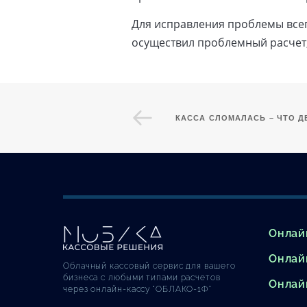
Для исправления проблемы всег
осуществил проблемный расчет,
КАССА СЛОМАЛАСЬ – ЧТО Д
Онлай
Онлай
Облачный кассовый сервис для вашего
бизнеса с любыми типами расчетов
Онлай
через онлайн-кассу "ОБЛАКО-1Ф"