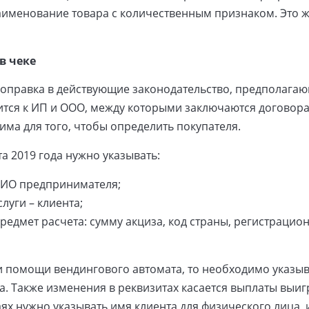
аименование товара с количественным признаком. Это ж
в чеке
т поправка в действующие законодательство, предполаг
сится к ИП и ООО, между которыми заключаются договор
има для того, чтобы определить покупателя.
та 2019 года нужно указывать:
ФИО предпринимателя;
луги – клиента;
редмет расчета: сумму акциза, код страны, регистраци
и помощи вендингового автомата, то необходимо указы
. Также изменения в реквизитах касается выплаты выи
аях нужно указывать имя клиента для физического лица,