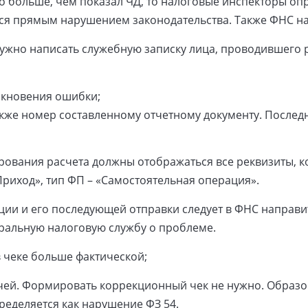
ло больше, чем показал ЧД, то налоговые инспекторы оп
тся прямым нарушением законодательства. Также ФНС н
ужно написать служебную записку лица, проводившего ра
икновения ошибки;
также номер составленному отчетному документу. Послед
рования расчета должны отображаться все реквизиты, ко
Приход», тип ФП – «Самостоятельная операция».
ии и его последующей отправки следует в ФНС направи
еральную налоговую службу о проблеме.
в чеке больше фактической;
ачей. Формировать коррекционный чек не нужно. Образо
ределяется как нарушение ФЗ 54.